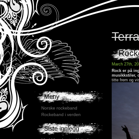
Terr
Rock
March 27th, 2
Rock er på ing
musikkstiler,
titte frem og vi
Meny
Norske rockeband
Rockeband i verden
Siste innlegg