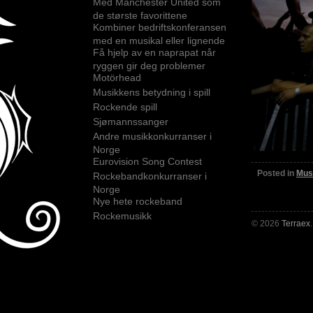
Med Manchester United som
de største favorittene
Kombiner bedriftskonferansen
med en musikal eller lignende
Få hjelp av en naprapat når
ryggen gir deg problemer
Motörhead
Musikkens betydning i spill
Rockende spill
Sjømannssanger
Andre musikkonkurranser i
Norge
Eurovision Song Contest
Posted in
Mus
Rockebandkonkurranser i
Norge
Nye hete rockeband
Rockemusikk
© 2026
Terraex